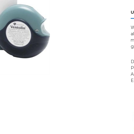
U
W
a
m
g
D
P
A
E