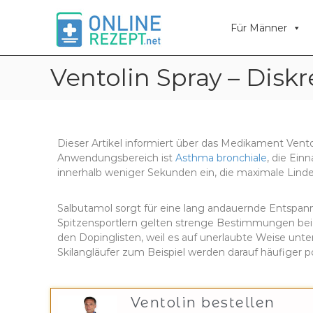
O
O
n
n
Für Männer
l
l
i
i
n
n
Ventolin Spray – Disk
e
e
R
R
e
e
z
z
e
Dieser Artikel informiert über das Medikament Vent
p
e
Anwendungsbereich ist
Asthma bronchiale
, die Ein
t
p
innerhalb weniger Sekunden ein, die maximale Linde
t
Salbutamol sorgt für eine lang andauernde Entspann
Spitzensportlern gelten strenge Bestimmungen bei 
den Dopinglisten, weil es auf unerlaubte Weise unt
Skilangläufer zum Beispiel werden darauf häufiger po
Ventolin bestellen