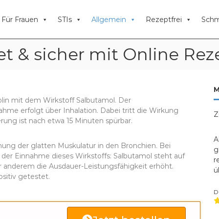
Für Frauen
STIs
Allgemein
Rezeptfrei
Schm
ret & sicher mit Online Rez
M
olin mit dem Wirkstoff Salbutamol. Der
nahme erfolgt über Inhalation. Dabei tritt die Wirkung
Z
rung ist nach etwa 15 Minuten spürbar.
A
ung der glatten Muskulatur in den Bronchien. Bei
g
der Einnahme dieses Wirkstoffs: Salbutamol steht auf
r
er anderem die Ausdauer-Leistungsfähigkeit erhöht.
ü
sitiv getestet.
D