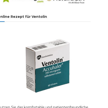
nline Rezept für Ventolin
utzen Sie das komfortable und patientenfreundliche