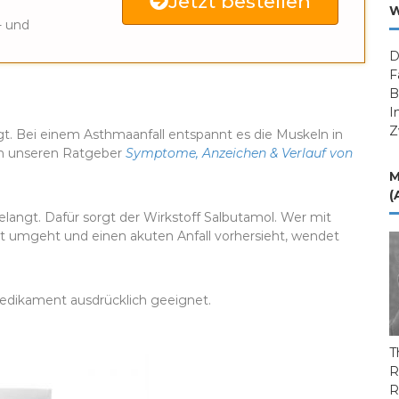
Jetzt bestellen
W
- und
D
F
B
I
Z
igt. Bei einem Asthmaanfall entspannt es die Muskeln in
ch unseren Ratgeber
Symptome, Anzeichen & Verlauf von
M
(
gelangt. Dafür sorgt der Wirkstoff Salbutamol. Wer mit
rt umgeht und einen akuten Anfall vorhersieht, wendet
-Medikament ausdrücklich geeignet.
T
R
R