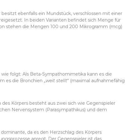
r besitzt ebenfalls ein Mundstück, verschlossen mit einer
reigesetzt. In beiden Varianten befindet sich Menge für
ation stehen die Mengen 100 und 200 Mikrogramm (mcg)
 wie folgt: Als Beta-Sympathomimetika kann es die
m es die Bronchien „
weit stellt
“ (maximal aufnahmefähig
 des Körpers besteht aus zwei sich wie Gegenspieler
ischen Nervensystem (Parasympathikus) und dem
 dominante, da es den Herzschlag des Körpers
ungsprozesse anregt. Der Gegenspieler ist das