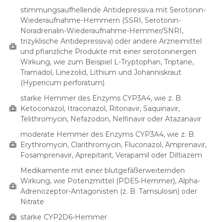
stimmungsaufhellende Antidepressiva mit Serotonin-
Wiederaufnahme-Hemmern (SSRI, Serotonin-
Noradrenalin-Wiederaufnahme-Hemmer/SNRI,
trizyklische Antidepressiva) oder andere Arzneimittel
und pflanzliche Produkte mit einer serotoninergen
Wirkung, wie zum Beispiel L-Tryptophan, Triptane,
Tramadol, Linezolid, Lithium und Johanniskraut
(Hypericum perforatum)
starke Hemmer des Enzyms CYP3A4, wie z. B.
Ketoconazol, Itraconazol, Ritonavir, Saquinavir,
Telithromycin, Nefazodon, Nelfinavir oder Atazanavir
moderate Hemmer des Enzyms CYP3A4, wie z. B.
Erythromycin, Clarithromycin, Fluconazol, Amprenavir,
Fosamprenavir, Aprepitant, Verapamil oder Diltiazem
Medikamente mit einer blutgefäßerweiternden
Wirkung, wie Potenzmittel (PDE5-Hemmer), Alpha-
Adrenozeptor-Antagonisten (z. B. Tamsulosin) oder
Nitrate
starke CYP2D6-Hemmer