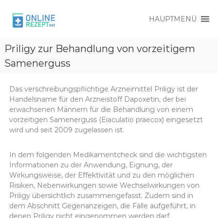
HAUPTMENÜ
O
O
n
Priligy zur Behandlung von vorzeitigem
n
l
l
Samenerguss
i
i
n
e
n
R
Das verschreibungspflichtige Arzneimittel Priligy ist der
e
e
Handelsname für den Arzneistoff Dapoxetin, der bei
R
z
erwachsenen Männern für die Behandlung von einem
e
e
vorzeitigen Samenerguss (Eiaculatio praecox) eingesetzt
p
z
wird und seit 2009 zugelassen ist.
t
e
p
In dem folgenden Medikamentcheck sind die wichtigsten
t
Informationen zu der Anwendung, Eignung, der
Wirkungsweise, der Effektivität und zu den möglichen
Risiken, Nebenwirkungen sowie Wechselwirkungen von
Priligy übersichtlich zusammengefasst. Zudem sind in
dem Abschnitt Gegenanzeigen, die Fälle aufgeführt, in
denen Priligy nicht eingenommen werden darf.