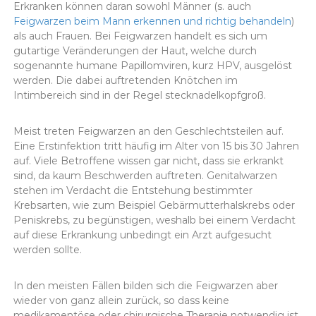
Erkranken können daran sowohl Männer (s. auch
Feigwarzen beim Mann erkennen und richtig behandeln
)
als auch Frauen. Bei Feigwarzen handelt es sich um
gutartige Veränderungen der Haut, welche durch
sogenannte humane Papillomviren, kurz HPV, ausgelöst
werden. Die dabei auftretenden Knötchen im
Intimbereich sind in der Regel stecknadelkopfgroß.
Meist treten Feigwarzen an den Geschlechtsteilen auf.
Eine Erstinfektion tritt häufig im Alter von 15 bis 30 Jahren
auf. Viele Betroffene wissen gar nicht, dass sie erkrankt
sind, da kaum Beschwerden auftreten. Genitalwarzen
stehen im Verdacht die Entstehung bestimmter
Krebsarten, wie zum Beispiel Gebärmutterhalskrebs oder
Peniskrebs, zu begünstigen, weshalb bei einem Verdacht
auf diese Erkrankung unbedingt ein Arzt aufgesucht
werden sollte.
In den meisten Fällen bilden sich die Feigwarzen aber
wieder von ganz allein zurück, so dass keine
medikamentöse oder chirurgische Therapie notwendig ist.