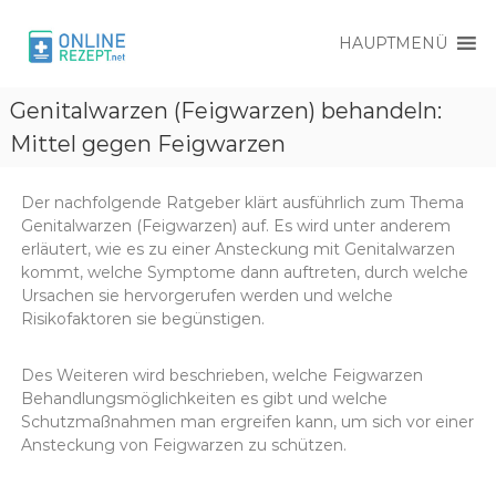
HAUPTMENÜ
O
O
n
Genitalwarzen (Feigwarzen) behandeln:
n
l
l
Mittel gegen Feigwarzen
i
i
n
e
n
R
Der nachfolgende Ratgeber klärt ausführlich zum Thema
e
e
Genitalwarzen (Feigwarzen) auf. Es wird unter anderem
R
z
erläutert, wie es zu einer Ansteckung mit Genitalwarzen
e
e
kommt, welche Symptome dann auftreten, durch welche
p
z
Ursachen sie hervorgerufen werden und welche
t
Risikofaktoren sie begünstigen.
e
p
t
Des Weiteren wird beschrieben, welche Feigwarzen
Behandlungsmöglichkeiten es gibt und welche
Schutzmaßnahmen man ergreifen kann, um sich vor einer
Ansteckung von Feigwarzen zu schützen.