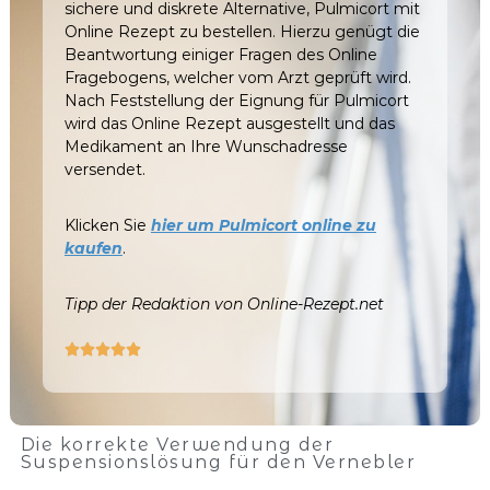
sichere und diskrete Alternative,
Pulmicort
mit
Online Rezept zu bestellen. Hierzu genügt die
Beantwortung einiger Fragen des Online
Fragebogens, welcher vom Arzt geprüft wird.
Nach Feststellung der Eignung für
Pulmicort
wird das Online Rezept ausgestellt und das
Medikament an Ihre Wunschadresse
versendet.
Klicken Sie
hier um Pulmicort online zu
kaufen
.
Tipp der Redaktion von Online-Rezept.net





Die korrekte Verwendung der
Suspensionslösung für den Vernebler