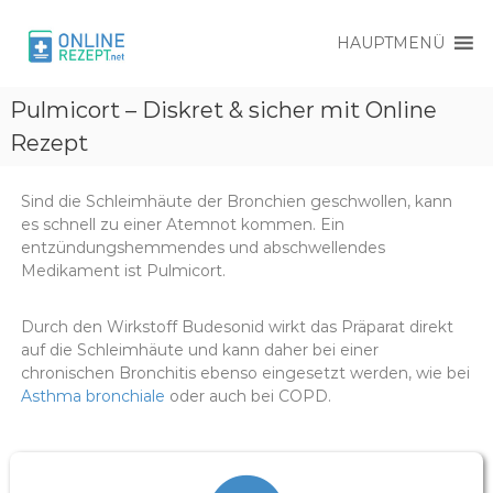
HAUPTMENÜ
O
O
n
Pulmicort – Diskret & sicher mit Online
n
l
l
Rezept
i
i
n
e
n
R
Sind die Schleimhäute der Bronchien geschwollen, kann
e
e
es schnell zu einer Atemnot kommen. Ein
R
z
entzündungshemmendes und abschwellendes
e
e
Medikament ist Pulmicort.
p
z
t
e
Durch den Wirkstoff Budesonid wirkt das Präparat direkt
p
auf die Schleimhäute und kann daher bei einer
t
chronischen Bronchitis ebenso eingesetzt werden, wie bei
Asthma bronchiale
oder auch bei COPD.