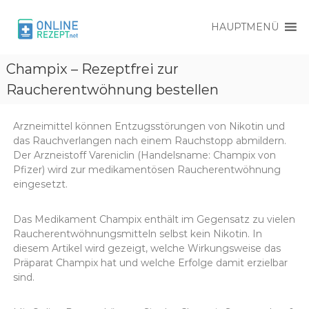
HAUPTMENÜ
O
O
n
Champix – Rezeptfrei zur
n
l
l
Raucherentwöhnung bestellen
i
i
n
e
n
R
Arzneimittel können Entzugsstörungen von Nikotin und
e
e
das Rauchverlangen nach einem Rauchstopp abmildern.
R
z
Der Arzneistoff Vareniclin (Handelsname: Champix von
e
e
Pfizer) wird zur medikamentösen Raucherentwöhnung
p
z
eingesetzt.
t
e
p
Das Medikament Champix enthält im Gegensatz zu vielen
t
Raucherentwöhnungsmitteln selbst kein Nikotin. In
diesem Artikel wird gezeigt, welche Wirkungsweise das
Präparat Champix hat und welche Erfolge damit erzielbar
sind.