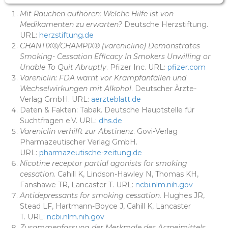
Mit Rauchen aufhören: Welche Hilfe ist von
Medikamenten zu erwarten?
Deutsche Herzstiftung.
URL:
herzstiftung.de
CHANTIX®/CHAMPIX® (varenicline) Demonstrates
Smoking- Cessation Efficacy In Smokers Unwilling or
Unable To Quit Abruptly
. Pfizer Inc. URL:
pfizer.com
Vareniclin: FDA warnt vor Krampfanfällen und
Wechselwirkungen mit Alkohol
. Deutscher Ärzte-
Verlag GmbH. URL:
aerzteblatt.de
Daten & Fakten: Tabak. Deutsche Hauptstelle für
Suchtfragen e.V. URL:
dhs.de
Vareniclin verhilft zur Abstinenz
. Govi-Verlag
Pharmazeutischer Verlag GmbH.
URL:
pharmazeutische-zeitung.de
Nicotine receptor partial agonists for smoking
cessation
. Cahill K, Lindson-Hawley N, Thomas KH,
Fanshawe TR, Lancaster T. URL:
ncbi.nlm.nih.gov
Antidepressants for smoking cessation.
Hughes JR,
Stead LF, Hartmann-Boyce J, Cahill K, Lancaster
T. URL:
ncbi.nlm.nih.gov
Zusammenfassung der Merkmale des Arzneimittels