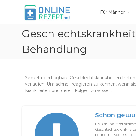
O
O
n
n
Für Männer
l
l
i
i
n
n
Geschlechtskrankheit
e
e
R
R
e
Behandlung
e
z
z
e
p
e
t
p
Sexuell übertragbare Geschlechtskrankheiten tret
t
verlaufen. Um schnell reagieren zu können, wenn sich
Krankheiten und deren Folgen zu wissen.
Schon gewu
Bei Online-Arztpraxen k
Geschlechtskrankheite
bequeme Express-Lief