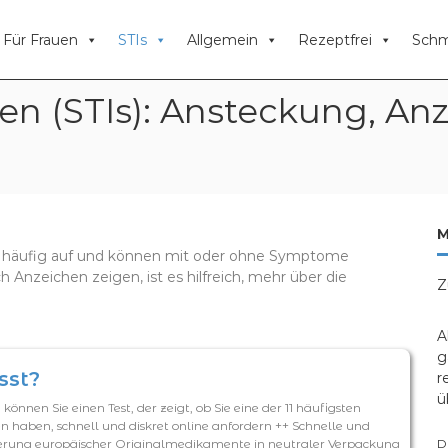
Für Frauen
STIs
Allgemein
Rezeptfrei
Schm
en (STIs): Ansteckung, An
M
en häufig auf und können mit oder ohne Symptome
 Anzeichen zeigen, ist es hilfreich, mehr über die
Z
A
g
sst?
r
ü
önnen Sie einen Test, der zeigt, ob Sie eine der 11 häufigsten
n haben, schnell und diskret online anfordern ++ Schnelle und
erung europäischer Originalmedikamente in neutraler Verpackung
D