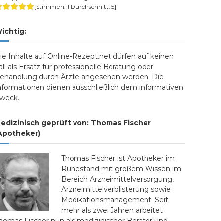
[Stimmen:
1
Durchschnitt:
5
]
ichtig:
ie Inhalte auf Online-Rezept.net dürfen auf keinen
all als Ersatz für professionelle Beratung oder
ehandlung durch Ärzte angesehen werden. Die
nformationen dienen ausschließlich dem informativen
weck.
edizinisch geprüft von: Thomas Fischer
Apotheker)
Thomas Fischer ist Apotheker im
Ruhestand mit großem Wissen im
Bereich Arzneimittelversorgung,
Arzneimittelverblisterung sowie
Medikationsmanagement. Seit
mehr als zwei Jahren arbeitet
homas Fischer nun als medizinischer Berater und