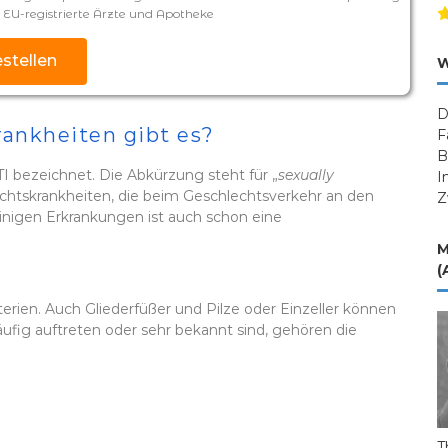
+ EU-registrierte Ärzte und Apotheke
estellen
W
D
rankheiten gibt es?
F
B
I bezeichnet. Die Abkürzung steht für „
sexually
I
echtskrankheiten, die beim Geschlechtsverkehr an den
Z
einigen Erkrankungen ist auch schon eine
M
(
erien. Auch Gliederfüßer und Pilze oder Einzeller können
äufig auftreten oder sehr bekannt sind, gehören die
T