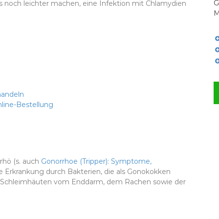
G
es noch leichter machen, eine Infektion mit Chlamydien
M
handeln
line-Bestellung
rhö (s. auch
Gonorrhoe (Tripper): Symptome,
die Erkrankung durch Bakterien, die als Gonokokken
den Schleimhäuten vom Enddarm, dem Rachen sowie der