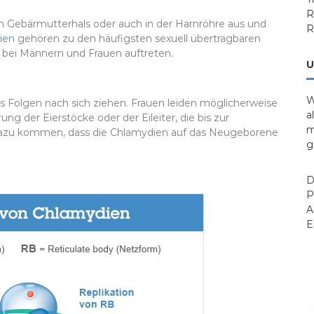
R
m Gebärmutterhals oder auch in der Harnröhre aus und
R
ien
gehören zu den häufigsten sexuell übertragbaren
 bei Männern und Frauen auftreten.
U
W
s Folgen nach sich ziehen. Frauen leiden möglicherweise
a
g der Eierstöcke oder der Eileiter, die bis zur
m
 dazu kommen, dass die Chlamydien auf das Neugeborene
g
D
P
A
E