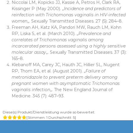
Niccolai LM, Kopicko JJ, Kassie A, Petros H, Clark RA,
Kissinger P (May 2000). „
Incidence and predictors of
reinfection with Trichomonas vaginalis in HIV-infected
women
„. Sexually Transmitted Diseases. 27 (5): 284–8.
Freeman AH, Katz KA, Pandori MW, Rauch LM, Kohn
RP, Liska S, et al. (March 2010). „
Prevalence and
correlates of Trichomonas vaginalis among
incarcerated persons assessed using a highly sensitive
molecular assay
„. Sexually Transmitted Diseases. 37 (3):
165–8.
Klebanoff MA, Carey JC, Hauth JC, Hillier SL, Nugent
RP, Thom EA, et al. (August 2001). „
Failure of
metronidazole to prevent preterm delivery among
pregnant women with asymptomatic Trichomonas
vaginalis infection
„. The New England Journal of
Medicine. 345 (7): 487–93.
Diese(s) Produkt/Dienstleistung wurde so bewertet:
[Stimmen:
1
Durchschnitt:
5
]