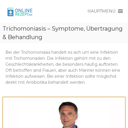
HAUPTMENÜ
O
O
n
Trichomoniasis – Symptome, Übertragung
n
l
l
& Behandlung
i
i
n
e
n
R
Bei der Trichomoniasis handelt es sich um eine Infektion
e
e
mit Trichomonaden. Die Infektion gehört mit zu den
R
z
Geschlechtskrankheiten, die besonders häufig auftreten.
e
e
Oft betroffen sind Frauen, aber auch Männer können eine
p
z
Infektion aufweisen. Bei einer Infektion sollte möglichst
t
direkt mit Antibiotika behandelt werden.
e
p
t