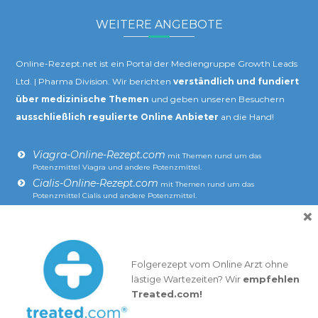
WEITERE ANGEBOTE
Online-Rezept.net ist ein Portal der Mediengruppe Growth Leads
Ltd. | Pharma Division. Wir berichten
verständlich und fundiert
über medizinische Themen
und geben unseren Besuchern
ausschließlich regulierte Online Anbieter
an die Hand!
Viagra-Online-Rezept.com
mit Themen rund um das
Potenzmittel Viagra und andere Potenzmittel.
Cialis-Online-Rezept.com
mit Themen rund um das
Potenzmittel Cialis und andere Potenzmittel.
×
Salbutamol-Online.de
mit den Schwerpunkten Salbutamol,
Asthma und COPD.
Finasterid-Online.com
mit den Schwerpunkten Finasterid,
Haarausfall und Prostata-Beschwerden.
Folgerezept vom Online Arzt ohne
Erkältung-Loswerden.com:
Alles über Erkältung und Grippe –
lästige Wartezeiten? Wir
empfehlen
einfach und verständlich erklärt!
Treated.com!