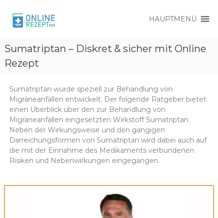
HAUPTMENÜ
O
O
n
Sumatriptan – Diskret & sicher mit Online
n
l
l
Rezept
i
i
n
e
n
R
Sumatriptan wurde speziell zur Behandlung von
e
e
Migräneanfällen entwickelt. Der folgende Ratgeber bietet
R
z
einen Überblick über den zur Behandlung von
e
e
Migräneanfällen eingesetzten Wirkstoff Sumatriptan.
p
z
Neben der Wirkungsweise und den gängigen
t
Darreichungsformen von Sumatriptan wird dabei auch auf
e
die mit der Einnahme des Medikaments verbundenen
p
Risiken und Nebenwirkungen eingegangen.
t