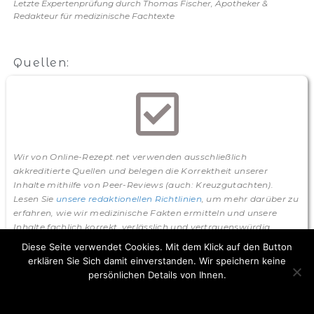
Letzte Expertenprüfung durch Thomas Fischer, Apotheker &
Redakteur für medizinische Fachtexte
Quellen:
Wir von Online-Rezept.net verwenden ausschließlich
akkreditierte Quellen und belegen die Korrektheit unserer
Inhalte mithilfe von Peer-Reviews (auch: Kreuzgutachten).
Lesen Sie
unsere redaktionellen Richtlinien
, um mehr darüber zu
erfahren, wie wir medizinische Fakten ermitteln und unsere
Inhalte fachlich korrekt, verlässlich und vertrauenswürdig
aufbereiten.
Diese Seite verwendet Cookies. Mit dem Klick auf den Button
erklären Sie Sich damit einverstanden. Wir speichern keine
Gabler-Sandberger, Elisabeth:
Klinische Erfahrungen
persönlichen Details von Ihnen.
mit Sumatriptan: Wirksam nur bei gesicherter
Ok
Migräne
. In: Dtsch Arztebl 1996; 93(21): A-1415 / B-1201 /
C-1129. URL:
aerzteblatt.de