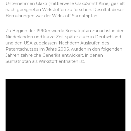
Unternehmen Glaxo (mittlerweile GlaxoSmithKline) gezielt
nach geeigneten Wirkstoffen zu forschen. Resultat dieser
Bemühungen war der Wirkstoff Sumatriptan.
Zu Beginn der 1990er wurde Sumatriptan zunächst in den
Niederlanden und kurze Zeit später auch in Deutschland
und den USA zugelassen. Nachdem Auslaufen des
Patentschutzes im Jahre 2006, wurden in den folgenden
Jahren zahlreiche Generika entwickelt, in denen
Sumatriptan als Wirkstoff enthalten ist.