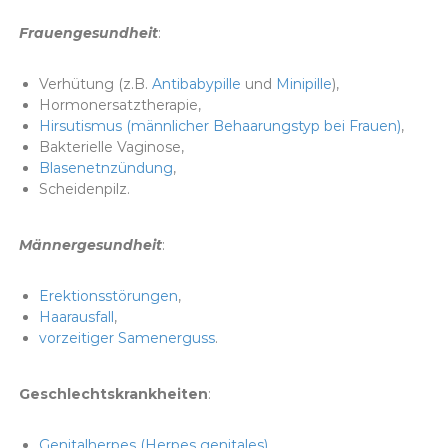
Frauengesundheit
:
Verhütung (z.B.
Antibabypille
und
Minipille
),
Hormonersatztherapie,
Hirsutismus (männlicher Behaarungstyp bei Frauen)
,
Bakterielle Vaginose,
Blasenetnzündung
,
Scheidenpilz.
Männergesundheit
:
Erektionsstörungen
,
Haarausfall
,
vorzeitiger Samenerguss
.
Geschlechtskrankheiten
:
Genitalherpes (Herpes genitales)
,