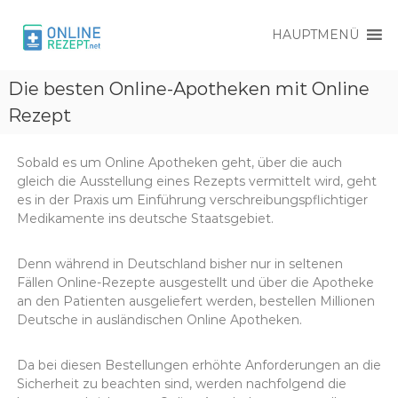
HAUPTMENÜ
O
O
n
Die besten Online-Apotheken mit Online
n
l
l
Rezept
i
i
n
e
n
R
Sobald es um Online Apotheken geht, über die auch
e
e
gleich die Ausstellung eines Rezepts vermittelt wird, geht
R
z
es in der Praxis um Einführung verschreibungspflichtiger
e
e
Medikamente ins deutsche Staatsgebiet.
p
z
t
e
Denn während in Deutschland bisher nur in seltenen
p
Fällen Online-Rezepte ausgestellt und über die Apotheke
t
an den Patienten ausgeliefert werden, bestellen Millionen
Deutsche in ausländischen Online Apotheken.
Da bei diesen Bestellungen erhöhte Anforderungen an die
Sicherheit zu beachten sind, werden nachfolgend die