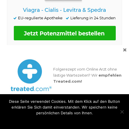
×
MUSE (Medicated Urethral System for
Erection)
Das Mittel MUSE beinhaltet den Wirkstoff Alprostadil.
Folgerezept vom Online Arzt ohne
Alprostadil verbessert die Blutzufuhr zum Penis, indem es
lästige Wartezeiten? Wir
empfehlen
die Muskulatur im Bereich des Penis entspannt, und sorgt
Treated.com!
dadurch dafür, dass die Erektion dauerhafter und stärker
ist.
Diese Seite verwendet Cookies. Mit dem Klick auf den Button
Zum Online Rezept
erklären Sie Sich damit einverstanden. Wir speichern keine
persönlichen Details von Ihnen.
Ok