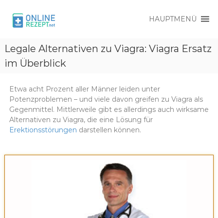
HAUPTMENÜ
O
O
n
Legale Alternativen zu Viagra: Viagra Ersatz
n
l
l
im Überblick
i
i
n
e
n
R
Etwa acht Prozent aller Männer leiden unter
e
e
Potenzproblemen – und viele davon greifen zu Viagra als
R
z
Gegenmittel. Mittlerweile gibt es allerdings auch wirksame
e
e
Alternativen zu Viagra, die eine Lösung für
p
z
Erektionsstörungen
darstellen können.
t
e
p
t